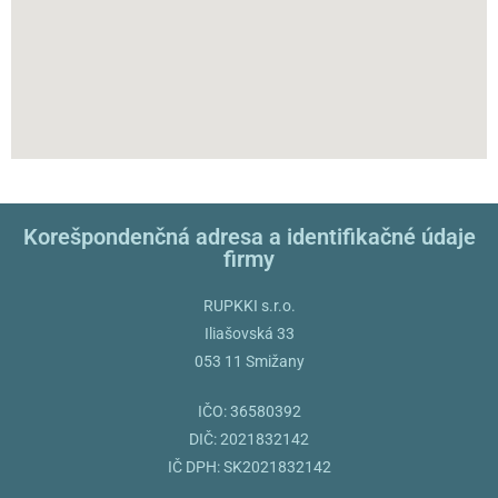
Korešpondenčná adresa a identifikačné údaje
firmy​​
RUPKKI s.r.o.
Iliašovská 33
053 11 Smižany
IČO: 36580392
DIČ: 2021832142
IČ DPH: SK2021832142