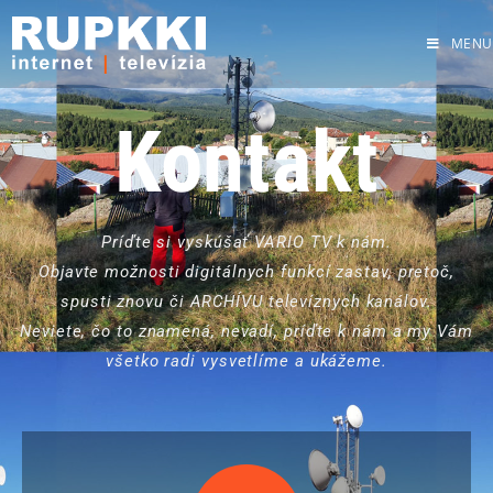
MENU
Kontakt
Príďte si vyskúšať VARIO TV k nám.
Objavte možnosti digitálnych funkcí zastav, pretoč,
spusti znovu či ARCHÍVU televíznych kanálov.
Neviete, čo to znamená, nevadí, príďte k nám a my Vám
všetko radi vysvetlíme a ukážeme.