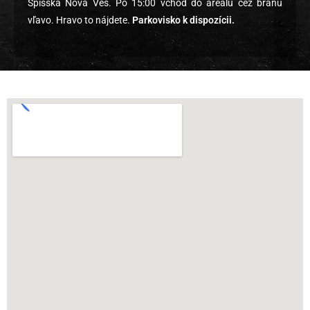
Spišská Nová Ves. Po 15:00 vchod do areálu cez bránu
vľavo. Hravo to nájdete.
Parkovisko k dispozícii.